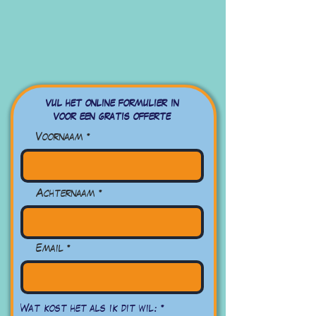
vul het online formulier in
voor een gratis offerte
Voornaam
Achternaam
Email
R
Wat kost het als ik dit wil:
*