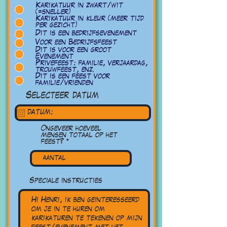
e
Karikatuur in zwart/wit
q
(=sneller)
u
Karikatuur in kleur (meer tijd
i
per gezicht)
r
Dit is een bedrijfsevenement
e
d
Voor een Bedrijfsfeest
Dit is voor een groot
Evenement
Privefeest: familie, verjaardag,
trouwfeest, enz.
Dit is een feest voor
familie/vrienden
Selecteer datum
Ongeveer hoeveel
mensen totaal op het
feest?
Speciale instructies