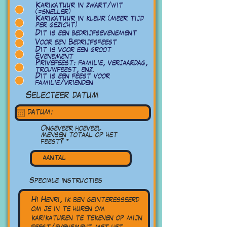
b
Karikatuur in zwart/wit
l
(=sneller)
i
Karikatuur in kleur (meer tijd
g
per gezicht)
a
Dit is een bedrijfsevenement
t
o
Voor een Bedrijfsfeest
r
Dit is voor een groot
i
Evenement
s
Privefeest: familie, verjaardag,
k
trouwfeest, enz.
t
Dit is een feest voor
familie/vrienden
Selecteer datum
Ongeveer hoeveel
mensen totaal op het
feest?
Speciale instructies