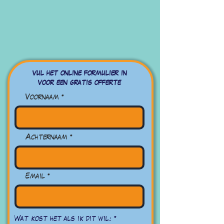
vul het online formulier in
voor een gratis offerte
Voornaam
Achternaam
Email
O
Wat kost het als ik dit wil:
*