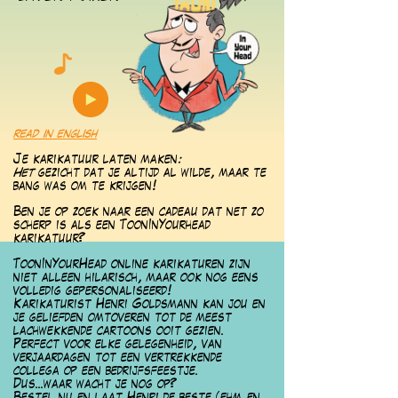
read in english
Je karikatuur laten maken
:
Het
gezicht dat je altijd al wilde, maar te
bang was om te krijgen!
Ben je op zoek naar een cadeau dat net zo
scherp is als een ToonInYourhead
karikatuur?
ToonInYourHead online karikaturen zijn
niet alleen hilarisch, maar ook nog eens
volledig gepersonaliseerd!
Karikaturist Henri Goldsmann kan jou en
je geliefden omtoveren tot de meest
lachwekkende cartoons ooit gezien.
Perfect voor elke gelegenheid, van
verjaardagen tot een vertrekkende
collega op een bedrijfsfeestje.
Dus...waar wacht je nog op?