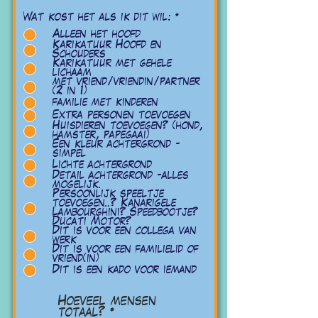
O
Wat kost het als ik dit wil:
*
b
Alleen het hoofd
l
i
Karikatuur Hoofd en
g
Schouders
a
Karikatuur met gehele
t
lichaam
o
met vriend/vriendin/partner
r
(2 in 1)
i
familie met kinderen
o
Extra personen toevoegen
Huisdieren toevoegen? (hond,
hamster, papegaai)
Een kleur achtergrond -
simpel
Lichte achtergrond
Detail achtergrond -alles
mogelijk.
Persoonlijk speeltje
toevoegen..? Kanarigele
Lambourghini? Speedbootje?
Ducati Motor?
Dit is voor een collega van
werk
Dit is voor een familielid of
vriend(in)
Dit is een kado voor iemand
Hoeveel mensen
totaal?