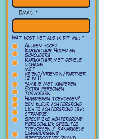
Email
O
Wat kost het als ik dit wil:
*
b
Alleen hoofd
l
Karikatuur Hoofd en
i
Schouders
g
Karikatuur met gehele
a
lichaam
t
met
o
vriend/vriendin/partner
r
(2 in 1)
i
familie met kinderen
o
Extra personen
toevoegen
Huisdieren toevoegen?
Een kleur achtergrond
Lichte achtergrond (bv:
strandje)
Specifieke achtergrond
Persoonlijk speeltje
toevoegen..? Kanarigele
Lambourghini?
Speedbootje? Ducati