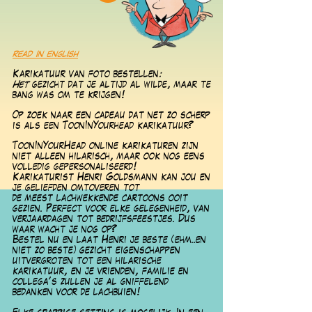
read in english
Karikatuur van fo
to bestellen
:
Het
gezicht dat je altijd al wilde, maar te
bang was om te krijgen!
Op zoek naar een cadeau dat net zo scherp
is als een ToonInYourhead karikatuur?
ToonInYourHead online karikaturen zijn
niet alleen hilarisch, maar ook nog eens
volledig gepersonaliseerd!
Karikaturist Henri Goldsmann kan jou en
je geliefden omtoveren tot
de meest lachwekkende cartoons ooit
gezien. Perfect voor elke gelegenheid, van
verjaardagen tot bedrijfsfeestjes. Dus
waar wacht je nog op?
Bestel nu en laat Henri je
beste (ehm..en
niet zo beste) gezicht eigenschappen
uitvergroten tot een hilarische
karikatuur, en je vrienden, familie en
collega's zullen je
al
gniffelend
bedanken voor de lachbuien!