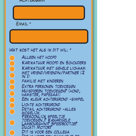
Achternaam
Email
必
Wat kost het als ik dit wil:
*
須
Alleen het hoofd
項
目
Karikatuur Hoofd en Schouders
Karikatuur met gehele lichaam
met vriend/vriendin/partner (2
in 1)
familie met kinderen
Extra personen toevoegen
Huisdieren toevoegen? (hond,
hamster, papegaai)
Een kleur achtergrond -simpel
Lichte achtergrond
Detail achtergrond -alles
mogelijk.
Persoonlijk speeltje
toevoegen..? Kanarigele
Lambourghini? Speedbootje?
Ducati Motor?
Dit is voor een collega