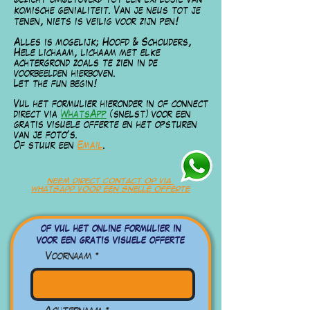
gezicht omgetoverd tot een explosie van
komische genialiteit. Van je neus tot je
tenen, niets is veilig voor zijn pen!
Alles is mogelijk; Hoofd & Schouders,
Hele lichaam, lichaam met elke
achtergrond
zoals te zien in de
voorbeelden hierboven.
Let the fun begin!
Vul het formulier hieronder in of connect
direct via
WhatsAp
p
(snelst) voor een
gratis visuele offerte en het opsturen
van je foto's.
Of stuur een
Email
.
neem direct contact op via
whatsapp voor een snelle offerte
of vul het online formulier in
voor een gratis visuele offerte
Voornaam