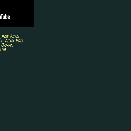
n
for Ajax
all Ajax Pro
e Johan
The