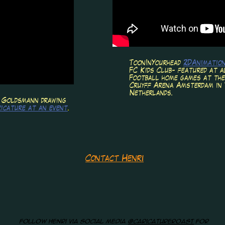
ToonInYourhead
2DAnimatio
FC Kids Club- featured at 
Football home games at th
Cruyff Arena Amsterdam in 
Netherlands.
 Goldsmann drawing
ricature at an event
.
Contact Henri
Follow Henri via social media
@caricatureroast
for