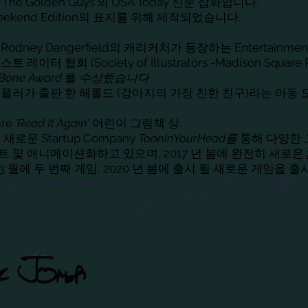
'The Golden Guys'의 USA Today 신문 삽화입니다.
 Weekend Edition의 표지를 위해 제작되었습니다.
dney Dangerfield의 캐리커처가 등장하는 Entertainment
레이터 협회 (Society of Illustrators -Madison Square
Bone Award
를
수상했습니다
.
플러가 출판 한 해롤드 (강아지의 가장 친한 친구)라는 아동 
ire
'Read It Again'
어린이 그림책 상.
새로운 Startup Company
ToonInYourHead를
통해 다양한 
 및 애니메이션화하고 있으며, 2017 년 봄에 완전히 새로운
 년 3 월에 두 번째 게임, 2020 년 봄에 출시 될 새로운 게임을 출
smann은 Hirschfield, David Levine 및 Gerald Scarfe
명입니다. 품질은 시간이 지나도 두려워 할 것이 없습니다.
브라더스 애니메이션 마스터
척 존스
(1912-2002),
e Coyote 및 Pepe le Pew의 제작자.
덕 감독.