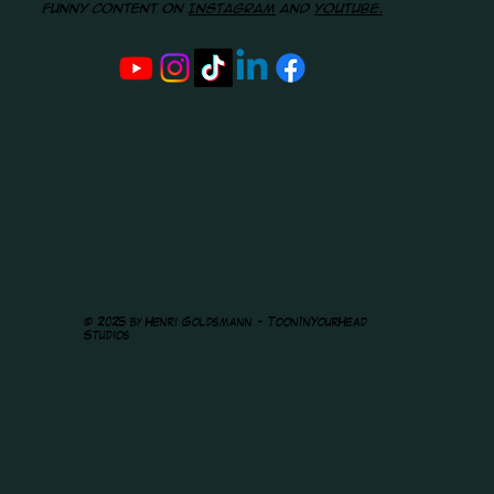
funny content on
Instagram
and
youtube.
© 2025 by Henri Goldsmann - ToonInYourHead
Studios