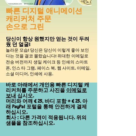
빠른 디지털 애니메이션
캐리커처 주문
손으로 그린
당신이 항상 원했지만 얻는 것이 두려
웠 던 얼굴!
놀라운 모습! 당신은 당신이 이렇게 좋아 보인
다는 것을 결코 몰랐습니다! 위대한
이메일로
전송 버전까지
생일 케이크 등 인쇄의
스마트
폰, 인스 타 그램,
페이스
북,
웹 사이트, 이메일,
소셜 미디어,
인쇄에
사용.
바로 아래에서 개인용 빠른 디지털 캐
리커처를 주문하고 사진을
이메일로
보내
십시오.
머리와 어깨 € 25, 바디 포함 + € 25. 아
래 PayPal 포털을 통해 안전하게 결제
하십시오.
회사 : 다른 가격이 적용됩니다. 위의
샘플을 참조하십시오.