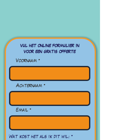
vul het online formulier in
voor een gratis offerte
Voornaam
Achternaam
Email
필
Wat kost het als ik dit wil:
*