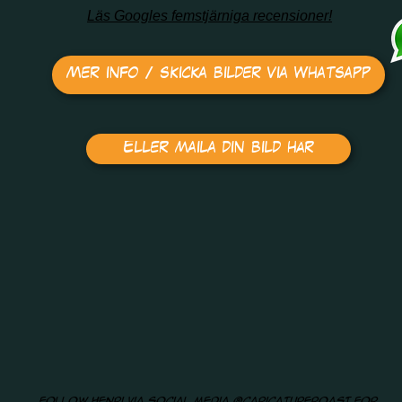
Läs Googles femstjärniga recensioner!
Mer info / skicka bilder via Whatsapp
Eller maila din bild här
Follow Henri via social media
@caricatureroast
for