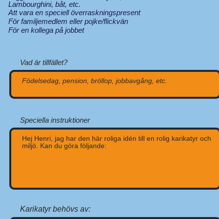
Lambourghini, båt, etc.
Att vara en speciell överraskningspresent
För familjemedlem eller pojke/flickvän
För en kollega på jobbet
Vad är tillfället?
Speciella instruktioner
Karikatyr behövs av: