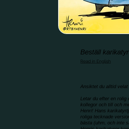
Beställ karikatyr
Read in English
Ansiktet du alltid velat
Letar du efter en rolig 
kollegor och till och m
Henri! Hans karikatyrt
roliga tecknade version
bästa (uhm, och inte s
Henris karikatyrer kom