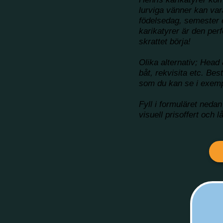
lurviga vänner kan var
födelsedag, semester ell
karikatyrer är den perfe
skrattet börja!
Olika alternativ; Head &
båt, rekvisita etc. Bes
som du kan se i exem
Fyll i formuläret nedan
visuell prisoffert och lå