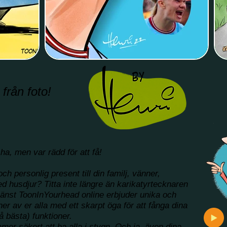
 från foto!
 ha, men var rädd för att få!
och personlig present till din familj, vänner,
ed husdjur? Titta inte längre än karikatyrtecknaren
jänst ToonInYourhead online erbjuder unika och
er av er alla med ett skarpt öga för att fånga dina
å bästa) funktioner.
mer säkert att ha alla i stygn. Och ja, även dina