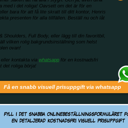
a med i det roliga! Oavsett om det är för en
er bara för att få lite skratt till ditt kontor, Henris
kta presenten för alla tillfällen. Beställ nu och låt
 Shoulders, Full Body, eller lägg till din favoritbil,
täll vilken rolig bakgrundsinställning som helst
plen ovan!
 eller kontakta via
whatsapp
för en kostnadsfri
t det roliga börja!
Få en snabb visuell prisuppgift via whatsapp
fyll i det snabba onlinebeställningsformuläret f
en detaljerad kostnadsfri visuell prisuppgift