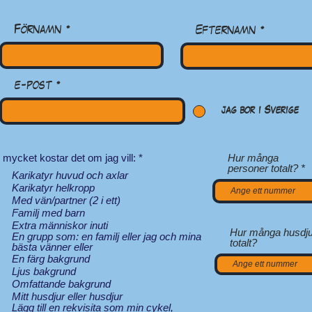
Förnamn
Efternamn
e-post
jag bor i Sverige
必
 mycket kostar det om jag vill:
*
Hur många
填
personer totalt?
Karikatyr huvud och axlar
Karikatyr helkropp
Med vän/partner (2 i ett)
Familj med barn
Extra människor inuti
Hur många husdju
En grupp som: en familj eller jag och mina
totalt?
bästa vänner eller
En färg bakgrund
Ljus bakgrund
Omfattande bakgrund
Mitt husdjur eller husdjur
Lägg till en rekvisita som min cykel,