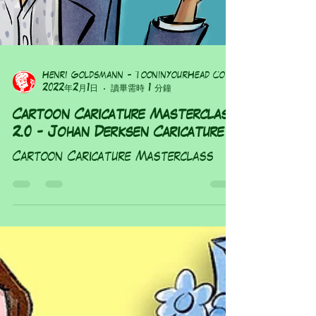
Henri Goldsmann - ToonInYourHead Co
2022年2月1日
讀畢需時 1 分鐘
Cartoon Caricature Masterclass
2.0 - Johan Derksen Caricature
Cartoon Caricature Masterclass