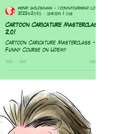
Henri Goldsmann - ToonInYourHead Co
2022年2月1日
讀畢需時 1 分鐘
Cartoon Caricature Masterclass
2.0!
Cartoon Caricature Masterclass -
Funny Course on Udemy